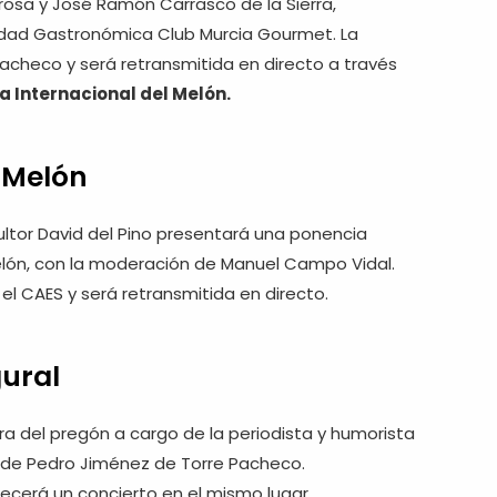
rrosa y José Ramón Carrasco de la Sierra,
iedad Gastronómica Club Murcia Gourmet. La
Pacheco y será retransmitida en directo a través
 Internacional del Melón.
 Melón
ultor David del Pino presentará una ponencia
melón, con la moderación de Manuel Campo Vidal.
el CAES y será retransmitida en directo.
gural
ura del pregón a cargo de la periodista y humorista
calde Pedro Jiménez de Torre Pacheco.
recerá un concierto en el mismo lugar.