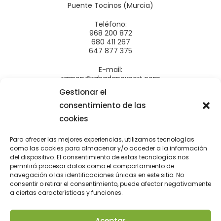
Puente Tocinos (Murcia)
Teléfono:
968 200 872
680 411 267
647 877 375
E-mail:
ramon@rabadanexport.com
administracion@rabadanexport.com
Gestionar el
Productos
consentimiento de las
cookies
Frutas de verano
Cítricos
Para ofrecer las mejores experiencias, utilizamos tecnologías
como las cookies para almacenar y/o acceder a la información
Verduras
del dispositivo. El consentimiento de estas tecnologías nos
Aromáticas
permitirá procesar datos como el comportamiento de
navegación o las identificaciones únicas en este sitio. No
Información
consentir o retirar el consentimiento, puede afectar negativamente
a ciertas características y funciones.
Política de privacidad
Política de cookies
Aceptar