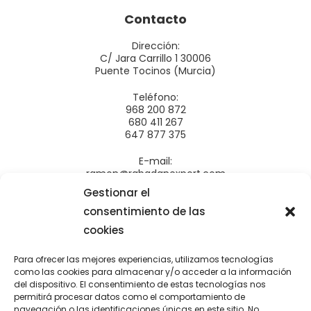
Contacto
Dirección:
C/ Jara Carrillo 1 30006
Puente Tocinos (Murcia)
Teléfono:
968 200 872
680 411 267
647 877 375
E-mail:
ramon@rabadanexport.com
administracion@rabadanexport.com
Gestionar el
Productos
consentimiento de las
cookies
Frutas de verano
Cítricos
Para ofrecer las mejores experiencias, utilizamos tecnologías
como las cookies para almacenar y/o acceder a la información
Verduras
del dispositivo. El consentimiento de estas tecnologías nos
Aromáticas
permitirá procesar datos como el comportamiento de
navegación o las identificaciones únicas en este sitio. No