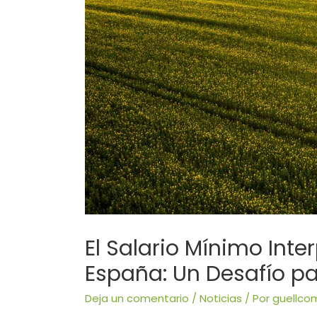
El Salario Mínimo Inte
España: Un Desafío pa
Deja un comentario
/
Noticias
/ Por
guellco